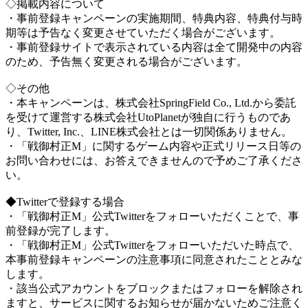
◇掲載内容について
・事前登録キャンペーンの実施期間、特典内容、特典付与時
期等は予告なく変更させていただく場合がございます。
・事前登録サイトで表示されている内容は全て開発中の内容
のため、予告無く変更される場合がございます。
◇その他
・本キャンペーンは、株式会社SpringField Co., Ltd.から委託
を受けて運営する株式会社UtoPlanetが独自に行うものであ
り、Twitter, Inc.、LINE株式会社とは一切関係ありません。
・「戦御村正M」に関するゲーム内容や正式リリース日等の
お問い合わせには、お答えできませんので予めご了承くださ
い。
◆Twitterで登録する場合
・「戦御村正M」公式Twitterをフォローいただくことで、事
前登録が完了します。
・「戦御村正M」公式Twitterをフォローいただいた時点で、
本事前登録キャンペーンの注意事項に同意されたこととみな
します。
・該当公式アカウントをブロックまたはフォローを解除され
ますと、サービスに関するお知らせが届かないためご注意く