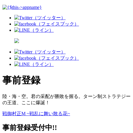
事前登録
陸・海・空。君の采配が勝敗を握る。ターン制ストラテジー
の王道、ここに爆誕！
戦御村正M ~戦乱に舞い散る花~
事前登録受付中!!